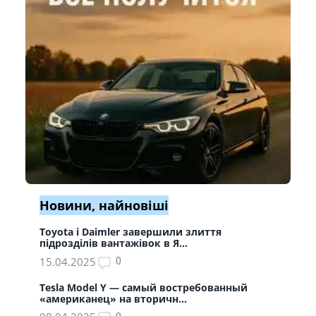
Новини, найновіші
Toyota і Daimler завершили злиття
підрозділів вантажівок в Я...
15.04.2025
0
Tesla Model Y — самый востребованный
«американец» на вторичн...