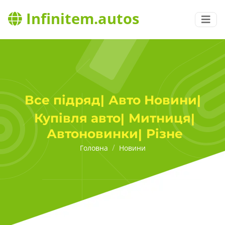
Infinitem.autos
Авто Новини
Все підряд
|
|
Купівля авто
Митниця
|
|
Автоновинки
Різне
|
Головна
Новини