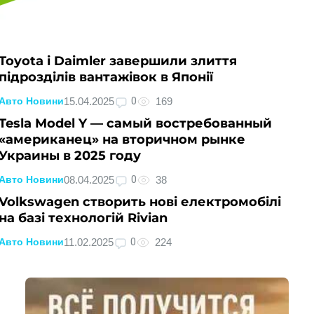
Toyota і Daimler завершили злиття
підрозділів вантажівок в Японії
0
15.04.2025
169
Авто Новини
Tesla Model Y — самый востребованный
«американец» на вторичном рынке
Украины в 2025 году
0
08.04.2025
38
Авто Новини
Volkswagen створить нові електромобілі
на базі технологій Rivian
0
11.02.2025
224
Авто Новини