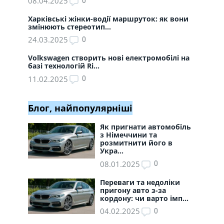
08.04.2025
0
Харківські жінки-водії маршруток: як вони
змінюють стереотип...
24.03.2025
0
Volkswagen створить нові електромобілі на
базі технологій Ri...
11.02.2025
0
Блог, найпопулярніші
Як пригнати автомобіль
з Німеччини та
розмитнити його в
Укра...
08.01.2025
0
Переваги та недоліки
пригону авто з-за
кордону: чи варто імп...
04.02.2025
0