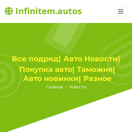
Infinitem.autos
Авто Новости
Все подряд
|
|
Покупка авто
Таможня
|
|
Авто новинки
Разное
|
Главная
Новости